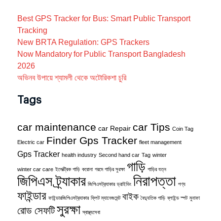
Best GPS Tracker for Bus: Smart Public Transport
Tracking
New BRTA Regulation: GPS Trackers
Now Mandatory for Public Transport Bangladesh
2026
অভিনব উপায়ে শ্যামলী থেকে অটোরিকশা চুরি
Tags
car maintenance
car Tips
car Repair
Coin Tag
Finder Gps Tracker
Electric car
fleet management
Gps Tracker
health industry
Second hand car
Tag
winter
গাড়ি
winter car care
ইলেক্ট্রিক গাড়ি
করোনা
গরমে গাড়ির সুরক্ষা
গাড়ির যত্ন
নিরাপত্তা
জিপিএস ট্র্যাকার
জিপিএসট্র‍্যাকার
ড্রাইভিং
পণ্য
ফাইন্ডার
বাইক
ফাইন্ডারজিপিএসট্র‍্যাকার
ফ্লিট ম্যানেজমেন্ট
বৈদ্যুতিক গাড়ি
ব্লাইন্ড স্পট
মুনাফা
সুরক্ষা
রোড সেফটি
স্বাস্থ্যসেবা