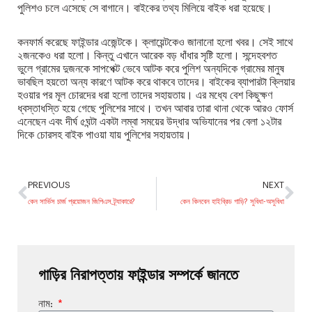
পুলিশও চলে এসেছে সে বাগানে। বাইকের তথ্য মিলিয়ে বাইক ধরা হয়েছে।
কনফার্ম করেছে ফাইন্ডার এজেন্টকে। ক্লায়েন্টকেও জানানো হলো খবর। সেই সাথে
২জনকেও ধরা হলো। কিন্তু এখানে আরেক বড় ধাঁধার সৃষ্টি হলো। সন্দেহবশত
ভুলে গ্রামের দুজনকে সাপপেক্ট ভেবে আটক করে পুলিশ অন্যদিকে গ্রামের মানুষ
ভাবছিল হয়তো অন্য কারণে আটক করে থাকবে তাদের। বাইকের ব্যাপারটা ক্লিয়ার
হওয়ার পর মূল চোরদের ধরা হলো তাদের সহায়তায়। এর মধ্যে বেশ কিছুক্ষণ
ধ্বস্তাধস্তি হয়ে গেছে পুলিশের সাথে। তখন আবার তারা থানা থেকে আরও ফোর্স
এনেছেন এবং দীর্ঘ ৫ঘন্টা একটা লম্বা সময়ের উদ্ধার অভিযানের পর বেলা ১২টার
দিকে চোরসহ বাইক পাওয়া যায় পুলিশের সহায়তায়।
PREVIOUS
NEXT
কেন সার্ভিস চার্জ প্রয়োজন জিপিএস ট্র্যাকারে?
কেন কিনবেন হাইব্রিড গাড়ি? সুবিধা-অসুবিধা
গাড়ির নিরাপত্তায় ফাইন্ডার সম্পর্কে জানতে
নাম: