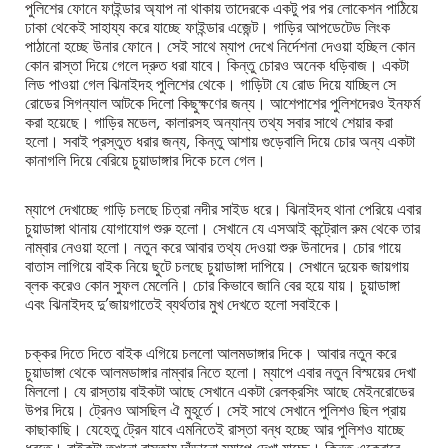
পুলিশের ফোনে ফাইন্ডার অ্যাপ না থাকায় তাদেরকে একটু পর পর লোকেশন পাঠিয়ে
ঢাকা থেকেই সাহায্য করে যাচ্ছে ফাইন্ডার এজেন্ট। গাড়ির আপডেটেড লিংক
পাঠানো হচ্ছে উনার ফোনে। সেই সাথে ম্যাপ দেখে নির্দেশনা দেওয়া হচ্ছিল কোন
কোন রাস্তা দিয়ে গেলে দ্রুত ধরা যাবে। কিন্তু চোরও অনেক ধড়িবাজ। একটা
লিড পাওয়া গেল ঝিনাইদহ পুলিশের থেকে। গাড়িটা যে রোড দিয়ে যাচ্ছিল সে
রোডের সিগন্যাল আটকে দিলো কিছুক্ষণের জন্য। আশেপাশের পুলিশদেরও ইনফর্ম
করা হয়েছে। গাড়ির মডেল, কালারসহ অন্যান্য তথ্য সবার সাথে শেয়ার করা
হলো। সবাই প্রস্তুত ধরার জন্য, কিন্তু আশায় গুড়েবালি দিয়ে চোর অন্য একটা
কানাগলি দিয়ে বেরিয়ে চুয়াডাঙ্গার দিকে চলে গেল।
ম্যাপে দেখাচ্ছে গাড়ি চলছে চিত্রা নদীর সাইড ধরে। ঝিনাইদহ থানা পেরিয়ে এবার
চুয়াডাঙ্গা থানায় যোগাযোগ শুরু হলো। সেখানে যে এসআই কন্ট্রোল রুম থেকে তার
নাম্বার নেওয়া হলো। নতুন করে আবার তথ্য দেওয়া শুরু উনাদের। চোর গায়ে
বাতাস লাগিয়ে বাইক নিয়ে ছুটে চলছে চুয়াডাঙ্গা দাপিয়ে। সেখানে দুয়েক জায়গায়
ব্লক করেও কোন সুফল মেলেনি। চোর কিভাবে জানি বের হয়ে যায়। চুয়াডাঙ্গা
এবং ঝিনাইদহ দু’জায়গাতেই ব্যর্থতার মুখ দেখতে হলো সবাইকে।
চক্কর দিতে দিতে বাইক এগিয়ে চললো আলমডাঙ্গার দিকে। আবার নতুন করে
চুয়াডাঙ্গা থেকে আলমডাঙ্গার নাম্বার নিতে হলো। ম্যাপে এবার নতুন বিস্ময়ের দেখা
মিললো। যে রাস্তায় বাইকটা আছে সেখানে একটা রেলক্রসিং আছে মেইনরোডের
উপর দিয়ে। ট্রেনও আসছিল ঐ মুহূর্তে। সেই সাথে সেখানে পুলিশও ছিল প্রায়
কাছাকাছি। যেহেতু ট্রেন যাবে এমনিতেই রাস্তা বন্ধ হচ্ছে আর পুলিশও যাচ্ছে