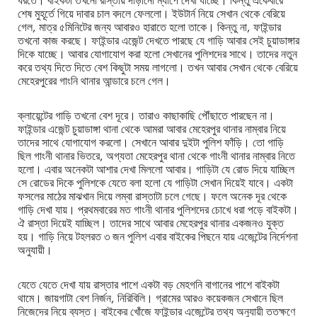
ধরতে। বাইকটা তখনো রাস্তায় দাঁড়ানো ম্যাপে দেখা যাচ্ছে। কিন্তু একেবারে
শেষ মুহূর্তে গিয়ে দাবার চাল বদলে ফেললো। ইউটার্ন নিয়ে সেখান থেকে বেরিয়ে
গেল, মাত্র ৫মিনিটের জন্য আবারও হারাতে হলো তাকে। কিন্তু না, ফাইন্ডার
তখনো কাজ করছে। ফাইন্ডার এজেন্ট দেখতে পারছে যে গাড়ি আবার সেই চুয়াডাঙ্গার
দিকে যাচ্ছে। আবার যোগাযোগ করা হলো সেখানের পুলিশদের সাথে। তাদের নতুন
করে তথ্য দিতে দিতে বেশ কিছুটা সময় লাগলো। তখন আবার সেখান থেকে বেরিয়ে
মেহেরপুরের গাংনি থানার আন্ডারে চলে গেল।
ক্লায়েন্টের গাড়ি তখনো বেশ দূরে। তারাও কাছাকাছি পৌঁছাতে পারছেন না।
ফাইন্ডার এজেন্ট চুয়াডাঙ্গা থানা থেকে আমরা আবার মেহেরপুর থানার নাম্বার নিয়ে
তাদের সাথে যোগাযোগ করলো। সেখানে আবার দুইটা পুলিশ ফাঁড়ি। তো গাড়ি
ছিল গাংনী থানার ভিতরে, অগ্যতা মেহেরপুর থানা থেকে গাংনী থানার নাম্বার নিতে
হলো। এবার অনেকটা আশার দেখা মিললো আবার। গাড়িটা যে রোড দিয়ে যাচ্ছিল
সে রোডের দিকে পুলিশকে যেতে বলা হলো যে গাড়িটা সেখান দিয়েই যাবে। একটা
ফসলের মাঠের মাঝখান দিয়ে লম্বা রাস্তাটা চলে গেছে। ফলে অনেক দূর থেকে
গাড়ি দেখা যায়। প্রথমবারের মত গাংনী থানার পুলিশদের চোখে ধরা পড়ে বাইকটা।
ঐ রাস্তা দিয়েই যাচ্ছিল। তাদের সাথে আবার মেহেরপুর থানার একজনও যুক্ত
হয়। গাড়ি নিয়ে টহলরত ৩ জন পুলিশ এবার বাইকের পিছনে যায় এজেন্টের নির্দেশনা
অনুযায়ী।
যেতে যেতে দেখা যায় রাস্তার পাশে একটা বড় মেহগনি বাগানের পাশে বাইকটা
থামে। জায়গাটা বেশ নির্জন, নিরিবিলি। গ্রামের আরও কয়েকজন সেখানে ছিল
নিজেদের নিয়ে ব্যস্ত। বাইকের খোঁজে ফাইন্ডার এজেন্টের তথ্য অনুযায়ী ততক্ষণে