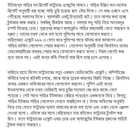
ইতিমধ্যে গাড়ির সব রিপোর্ট ফাইন্ডার এজেন্টের সামনে। গাড়ির ইঞ্জিন অন-অফের
রিপোর্ট অনুযায়ী ধরা হচ্ছে গাড়ি চুরি হয়েছে রাত ২টার দিকে। সে খবর এখানে এসে
পৌঁছেছে সকালের দিকে। ব্যাপারটা একটু চিন্তারই বটে। তবে আশার কথা হচ্ছে
ট্র্যাকার কাজ করছে। সবকিছু ঠিকঠাক আছে। সমস্যা শুধু গাড়ি নিয়ে অনেকদূর
চম্পট দিয়েছে চোর। দূরত্বের কারণে ক্লায়েন্টও গাড়ির কাছাকাছি যেতে পারছেন না
দ্রুত। তাদের তরফ থেকে বলা হলো পুলিশের সাথে যোগাযোগ করতে।
দায়িত্বরত এজেন্ট ৯৯৯ এ ফোন করে পুলিশের সাথে ঘটনার কথা জানালেন এবং
গাড়ির বর্তমান লোকেশন শেয়ার করলেন। লোকেশন অনুযায়ী তারা ঝিনাইদহ থানার
হেডকোয়ার্টারের নাম্বার শেয়ার করে যোগাযোগ করতে বলেন। নিয়ম মেনেই করা
হতে থাকে সব। এরই মধ্যে মর্নিং শিফটে যারা ছিল তারা চলে এসেছে।
দায়িত্ব হাতে নিলেন ফাইন্ডারের নতুন একজন ডেডিকেটেড এজেন্ট। কম্পিটারের
মনিটরে তখনো বাইকটা চলছে, মাঝে মাঝে দুয়েক জায়গায় বিরতি নিচ্ছে। ঝিনাইদহ
থানায় একজন অফিসারের সাথে যোগাযোগ করলেন। পুলিশ এরই মধ্যে
উভয়পক্ষের থেকে তথ্য ভেরিফাই করে চুরির সত্যতা বের করে কাজে নেমে
পড়েছে। সেই সাথে গাড়ির ইউজারও বেরিয়ে পড়েছেন একজনকে নিয়ে। কিন্তু
গাড়ির ইউজার গাড়ির লোকেশন দেখতে পারছিলেন না। উনার অফিসের অনুমতি
নিয়ে তার ফোনে ফাইন্ডার অ্যাপ নামানোর জন্য বলা হলো এবং এখান থেকে এক্সেস
দেওয়া হলো। এদিকে যার সাথে বেরিয়েছেন তার বাইকেও ফাইন্ডার ইন্সটল করা
ছিল। ফলে ফাইন্ডারের এজেন্ট এবার চোর এবং ক্লায়েন্টের ইউজার দুজনের গাড়িই
ট্র্যাক করতে পারছেন।