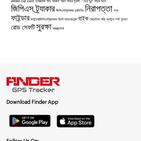
winter car care
ইলেক্ট্রিক গাড়ি
করোনা
গরমে গাড়ির সুরক্ষা
গাড়ির যত্ন
নিরাপত্তা
জিপিএস ট্র্যাকার
জিপিএসট্র‍্যাকার
ড্রাইভিং
পণ্য
ফাইন্ডার
বাইক
ফাইন্ডারজিপিএসট্র‍্যাকার
ফ্লিট ম্যানেজমেন্ট
বৈদ্যুতিক গাড়ি
ব্লাইন্ড স্পট
মুনাফা
সুরক্ষা
রোড সেফটি
স্বাস্থ্যসেবা
Download Finder App