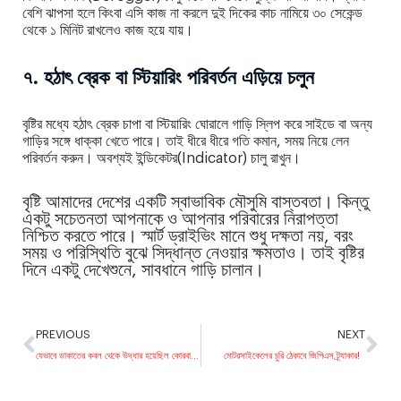
বেশি ঝাপসা হলে কিংবা এসি কাজ না করলে দুই দিকের কাচ নামিয়ে ৩০ সেকেন্ড
থেকে ১ মিনিট রাখলেও কাজ হয়ে যায়।
৭. হঠাৎ ব্রেক বা স্টিয়ারিং পরিবর্তন এড়িয়ে চলুন
বৃষ্টির মধ্যে হঠাৎ ব্রেক চাপা বা স্টিয়ারিং ঘোরালে গাড়ি স্লিপ করে সাইডে বা অন্য
গাড়ির সঙ্গে ধাক্কা খেতে পারে। তাই ধীরে ধীরে গতি কমান, সময় নিয়ে লেন
পরিবর্তন করুন। অবশ্যই ইন্ডিকেটর(Indicator) চালু রাখুন।
বৃষ্টি আমাদের দেশের একটি স্বাভাবিক মৌসুমি বাস্তবতা। কিন্তু
একটু সচেতনতা আপনাকে ও আপনার পরিবারের নিরাপত্তা
নিশ্চিত করতে পারে। স্মার্ট ড্রাইভিং মানে শুধু দক্ষতা নয়, বরং
সময় ও পরিস্থিতি বুঝে সিদ্ধান্ত নেওয়ার ক্ষমতাও। তাই বৃষ্টির
দিনে একটু দেখেশুনে, সাবধানে গাড়ি চালান।
PREVIOUS
NEXT
যেভাবে ডাকাতের কবল থেকে উদ্ধার হয়েছিল কোরবানির গরুবোঝাই ট্রাক
মোটরসাইকেলের চুরি ঠেকাবে জিপিএস ট্র্যাকার!