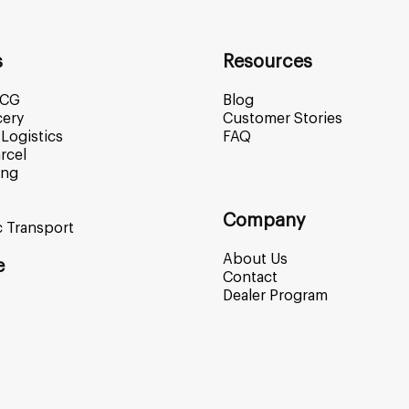
s
Resources
MCG
Blog
cery
Customer Stories
Logistics
FAQ
rcel
ing
Company
c Transport
About Us
e
Contact
Dealer Program