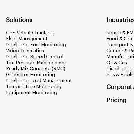
Solutions
Industrie
GPS Vehicle Tracking
Retails & F
Fleet Management
Food & Gro
Intelligent Fuel Monitoring
Transport & 
Video Telematics
Courier & Pa
Intelligent Speed Control
Manufactur
Tire Pressure Management
Oil & Gas
Ready Mix Concrete (RMC)
Distribution
Generator Monitoring
Bus & Publi
Intelligent Load Management
Temperature Monitoring
Corporat
Equipment Monitoring
Pricing