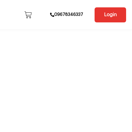
Login
09678346337